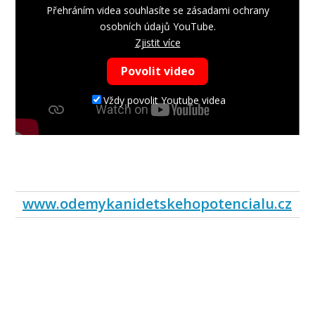
Přehráním videa souhlasíte se zásadami ochrany
osobních údajů YouTube.
Zjistit více
Povolit video
Vždy povolit Youtube videa
www.odemykanidetskehopotencialu.cz