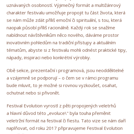
uznávaných osobností. Výjimečný formát a multižánrový
charakter festivalu umožňuje propojit tu část života, která
se nám může zdát příliš emoční či spirituální, s tou, která
naopak působí příliš racionálně. Každý rok se snažíme
nabídnout návštěvníkům něco nového, dáváme prostor
inovativním pohledům na tradiční přístupy a aktuálním
tématům, abyste si z festivalu mohli odnést praktické tipy,
nápady, inspiraci nebo konkrétní výrobky.
Obě sekce, prezentační i programová, jsou neoddělitelné
a vzájemně se podporují – o čem se v rámci programu
bude mluvit, to je možné si rovnou vyzkoušet, osahat,
ochutnat nebo si přivonět.
Festival Evolution vyrostl z pěti propojených veletrhů
a hlavní důvod této „evoluce\" byla touha přeměnit
veletržní formát na festival či fiestu. Tato vize se nám daří
naplňovat, od roku 2017 připravujeme Festival Evolution